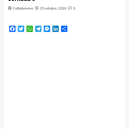
Futbolenvivo
25 octubre, 2020
0
Facebook
Twitter
WhatsApp
Telegram
Messenger
LinkedIn
Compartir