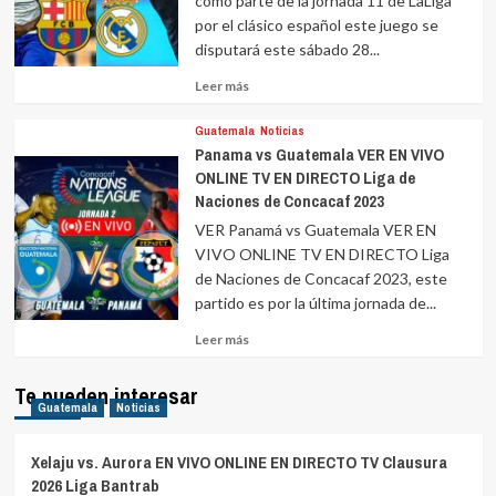
como parte de la jornada 11 de LaLiga
por el clásico español este juego se
disputará este sábado 28...
Leer
Leer más
más
sobre
Guatemala
Noticias
Panama vs Guatemala VER EN VIVO
ONLINE TV EN DIRECTO Liga de
Naciones de Concacaf 2023
VER Panamá vs Guatemala VER EN
VIVO ONLINE TV EN DIRECTO Liga
de Naciones de Concacaf 2023, este
partido es por la última jornada de...
Leer
Leer más
más
sobre
Te pueden interesar
Guatemala
Noticias
Xelaju vs. Aurora EN VIVO ONLINE EN DIRECTO TV Clausura
2026 Liga Bantrab