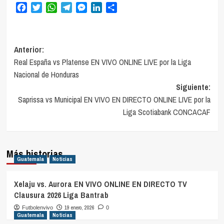
Facebook
Twitter
WhatsApp
Telegram
Messenger
LinkedIn
Compartir
Navegación
Anterior:
Real España vs Platense EN VIVO ONLINE LIVE por la Liga
de
Nacional de Honduras
entradas
Siguiente:
Saprissa vs Municipal EN VIVO EN DIRECTO ONLINE LIVE por la
Liga Scotiabank CONCACAF
Más historias
Guatemala
Noticias
Xelaju vs. Aurora EN VIVO ONLINE EN DIRECTO TV
Clausura 2026 Liga Bantrab
19 enero, 2026
Futbolenvivo
0
Guatemala
Noticias