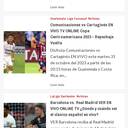
Leer
Leer más
más
sobre
Guatemala
Liga Concacaf
Noticias
Comunicaciones vs Cartaginés EN
VIVO TV ONLINE Copa
Centroamericana 2023 – Repechaje
Vuelta
Disfruta Comunicaciones vs
Cartaginés EN VIVO este martes 31
de octubre del 2023 a partir de las
20:15 horas de Guatemala y Costa
Rica, en...
Leer
Leer más
más
sobre
LaLiga Santander
Noticias
Barcelona vs. Real Madrid VER EN
VIVO ONLINE TV ¿Dónde y cuándo ver
el clásico español en vivo?
VER Barcelona reciba al Real Madrid