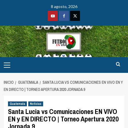
Saltar
8 agosto, 2026
al
contenido
Youtube
Facebook
Twitter
Menú
principal
INICIO
GUATEMALA
SANTA LUCIA VS COMUNICACIONES EN VIVO EN Y
EN DIRECTO | TORNEO APERTURA 2020 JORNADA 9
Guatemala
Noticias
Santa Lucia vs Comunicaciones EN VIVO
EN y EN DIRECTO | Torneo Apertura 2020
Jornada 9