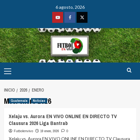
Saltar
6 agosto, 2026
al
contenido
Youtube
Facebook
Twitter
Menú
principal
INICIO
2026
ENERO
Mes:
enero 2026
Guatemala
Noticias
Xelaju vs. Aurora EN VIVO ONLINE EN DIRECTO TV
Clausura 2026 Liga Bantrab
19 enero, 2026
Futbolenvivo
0
Xelaju vs. Aurora EN VIVO ONLINE EN DIRECTO TV Clausura