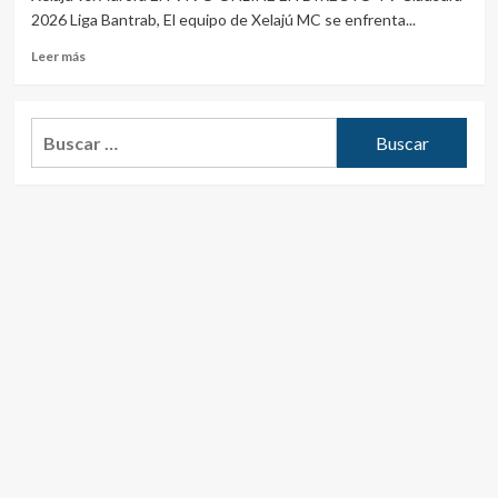
2026 Liga Bantrab, El equipo de Xelajú MC se enfrenta...
Leer
Leer más
más
sobre
Xelaju
Buscar:
vs.
Aurora
EN
VIVO
ONLINE
EN
DIRECTO
TV
Clausura
2026
Liga
Bantrab