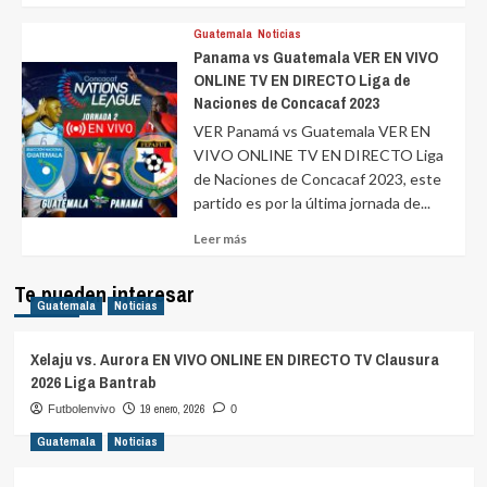
más
sobre
Guatemala
Noticias
Panama vs Guatemala VER EN VIVO
ONLINE TV EN DIRECTO Liga de
Naciones de Concacaf 2023
VER Panamá vs Guatemala VER EN
VIVO ONLINE TV EN DIRECTO Liga
de Naciones de Concacaf 2023, este
partido es por la última jornada de...
Leer
Leer más
más
sobre
Te pueden interesar
Guatemala
Noticias
Xelaju vs. Aurora EN VIVO ONLINE EN DIRECTO TV Clausura
2026 Liga Bantrab
19 enero, 2026
Futbolenvivo
0
Guatemala
Noticias