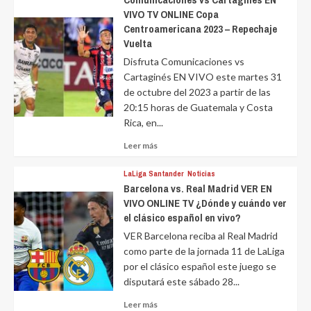
VIVO TV ONLINE Copa
Centroamericana 2023 – Repechaje
Vuelta
Disfruta Comunicaciones vs
Cartaginés EN VIVO este martes 31
de octubre del 2023 a partir de las
20:15 horas de Guatemala y Costa
Rica, en...
Leer
Leer más
más
sobre
LaLiga Santander
Noticias
Barcelona vs. Real Madrid VER EN
VIVO ONLINE TV ¿Dónde y cuándo ver
el clásico español en vivo?
VER Barcelona reciba al Real Madrid
como parte de la jornada 11 de LaLiga
por el clásico español este juego se
disputará este sábado 28...
Leer
Leer más