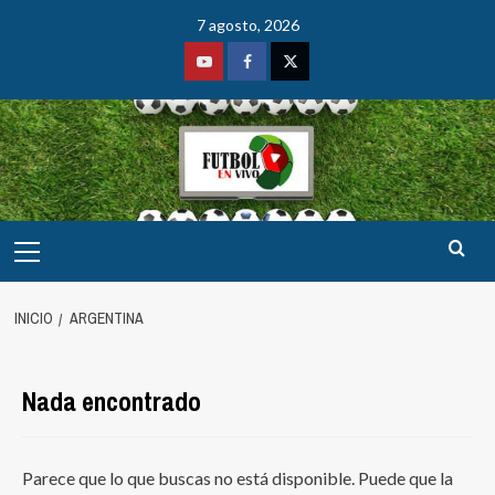
Saltar
7 agosto, 2026
al
contenido
Youtube
Facebook
Twitter
Menú
principal
INICIO
ARGENTINA
Nada encontrado
Parece que lo que buscas no está disponible. Puede que la