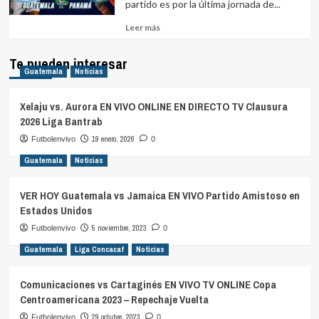
partido es por la última jornada de...
Leer
Leer más
más
sobre
Te pueden interesar
Guatemala
Noticias
Xelaju vs. Aurora EN VIVO ONLINE EN DIRECTO TV Clausura
2026 Liga Bantrab
19 enero, 2026
Futbolenvivo
0
Guatemala
Noticias
VER HOY Guatemala vs Jamaica EN VIVO Partido Amistoso en
Estados Unidos
5 noviembre, 2023
Futbolenvivo
0
Guatemala
Liga Concacaf
Noticias
Comunicaciones vs Cartaginés EN VIVO TV ONLINE Copa
Centroamericana 2023 – Repechaje Vuelta
29 octubre, 2023
Futbolenvivo
0