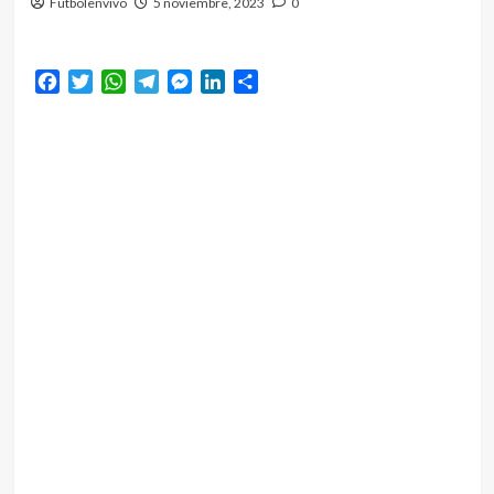
Futbolenvivo
5 noviembre, 2023
0
Facebook
Twitter
WhatsApp
Telegram
Messenger
LinkedIn
Compartir