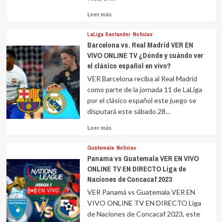
Leer
Leer más
más
sobre
LaLiga Santander
Noticias
Barcelona vs. Real Madrid VER EN
VIVO ONLINE TV ¿Dónde y cuándo ver
el clásico español en vivo?
VER Barcelona reciba al Real Madrid
como parte de la jornada 11 de LaLiga
por el clásico español este juego se
disputará este sábado 28...
Leer
Leer más
más
sobre
Guatemala
Noticias
Panama vs Guatemala VER EN VIVO
ONLINE TV EN DIRECTO Liga de
Naciones de Concacaf 2023
VER Panamá vs Guatemala VER EN
VIVO ONLINE TV EN DIRECTO Liga
de Naciones de Concacaf 2023, este