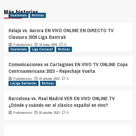
Más historias
Guatemala
Noticias
Xelaju vs. Aurora EN VIVO ONLINE EN DIRECTO TV
Clausura 2026 Liga Bantrab
19 enero, 2026
Futbolenvivo
0
Guatemala
Liga Concacaf
Noticias
Comunicaciones vs Cartaginés EN VIVO TV ONLINE Copa
Centroamericana 2023 – Repechaje Vuelta
29 octubre, 2023
Futbolenvivo
0
LaLiga Santander
Noticias
Barcelona vs. Real Madrid VER EN VIVO ONLINE TV
¿Dónde y cuándo ver el clásico español en vivo?
26 octubre, 2023
Futbolenvivo
0