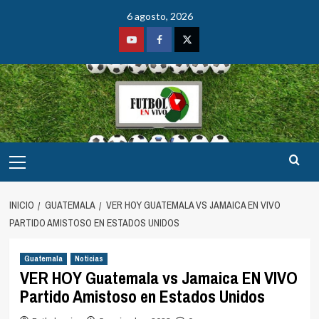
Saltar
6 agosto, 2026
al
contenido
Youtube
Facebook
Twitter
Menú
principal
INICIO
GUATEMALA
VER HOY GUATEMALA VS JAMAICA EN VIVO
PARTIDO AMISTOSO EN ESTADOS UNIDOS
Guatemala
Noticias
VER HOY Guatemala vs Jamaica EN VIVO
Partido Amistoso en Estados Unidos