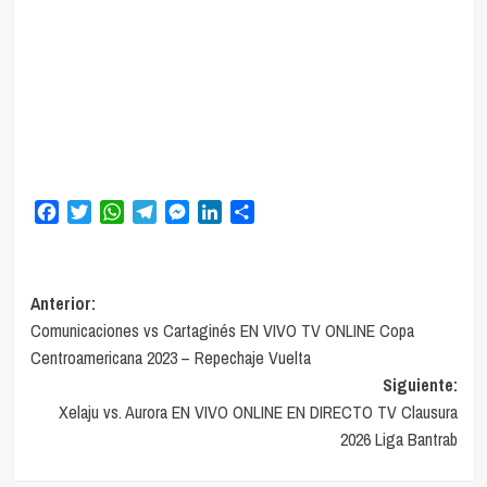
Facebook
Twitter
WhatsApp
Telegram
Messenger
LinkedIn
Compartir
Navegación
Anterior:
Comunicaciones vs Cartaginés EN VIVO TV ONLINE Copa
de
Centroamericana 2023 – Repechaje Vuelta
entradas
Siguiente:
Xelaju vs. Aurora EN VIVO ONLINE EN DIRECTO TV Clausura
2026 Liga Bantrab