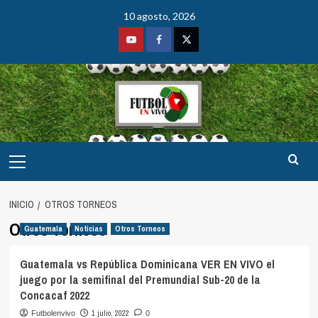
Saltar
10 agosto, 2026
al
contenido
Youtube
Facebook
Twitter
Menú
principal
INICIO
OTROS TORNEOS
Otros Torneos
Guatemala
Noticias
Otros Torneos
Guatemala vs República Dominicana VER EN VIVO el
juego por la semifinal del Premundial Sub-20 de la
Concacaf 2022
1 julio, 2022
Futbolenvivo
0