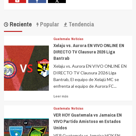
Youtube
Facebook
Twitter
Reciente
Popular
Tendencia
Guatemala
Noticias
Xelaju vs. Aurora EN VIVO ONLINE EN
DIRECTO TV Clausura 2026 Liga
Bantrab
Xelaju vs. Aurora EN VIVO ONLINE EN
DIRECTO TV Clausura 2026 Liga
Bantrab, El equipo de Xelajú MC se
enfrenta al equipo de Aurora FC...
Leer
Leer más
más
sobre
Guatemala
Noticias
VER HOY Guatemala vs Jamaica EN
VIVO Partido Amistoso en Estados
Unidos
VER Guatemala vs Jamaica HOY EN