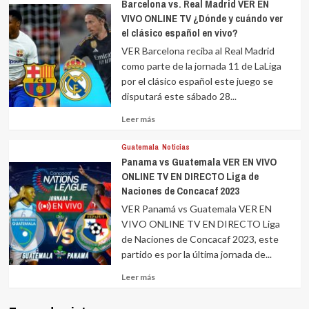
Barcelona vs. Real Madrid VER EN
VIVO ONLINE TV ¿Dónde y cuándo ver
el clásico español en vivo?
VER Barcelona reciba al Real Madrid
como parte de la jornada 11 de LaLiga
por el clásico español este juego se
disputará este sábado 28...
Leer
Leer más
más
sobre
Guatemala
Noticias
Panama vs Guatemala VER EN VIVO
ONLINE TV EN DIRECTO Liga de
Naciones de Concacaf 2023
VER Panamá vs Guatemala VER EN
VIVO ONLINE TV EN DIRECTO Liga
de Naciones de Concacaf 2023, este
partido es por la última jornada de...
Leer
Leer más
más
sobre