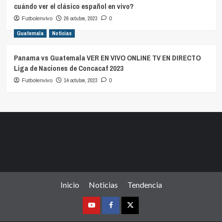
cuándo ver el clásico español en vivo?
26 octubre, 2023
Futbolenvivo
0
Guatemala
Noticias
Panama vs Guatemala VER EN VIVO ONLINE TV EN DIRECTO
Liga de Naciones de Concacaf 2023
14 octubre, 2023
Futbolenvivo
0
Inicio
Noticias
Tendencia
Youtube
Facebook
Twitter