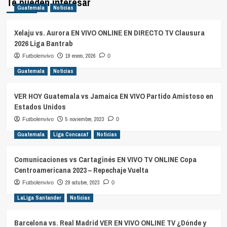
Te pueden interesar
Guatemala
Noticias
Xelaju vs. Aurora EN VIVO ONLINE EN DIRECTO TV Clausura
2026 Liga Bantrab
19 enero, 2026
Futbolenvivo
0
Guatemala
Noticias
VER HOY Guatemala vs Jamaica EN VIVO Partido Amistoso en
Estados Unidos
5 noviembre, 2023
Futbolenvivo
0
Guatemala
Liga Concacaf
Noticias
Comunicaciones vs Cartaginés EN VIVO TV ONLINE Copa
Centroamericana 2023 – Repechaje Vuelta
29 octubre, 2023
Futbolenvivo
0
LaLiga Santander
Noticias
Barcelona vs. Real Madrid VER EN VIVO ONLINE TV ¿Dónde y