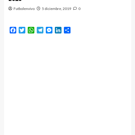
Futbolenvivo
5 diciembre, 2019
0
Facebook
Twitter
WhatsApp
Telegram
Messenger
LinkedIn
Compartir