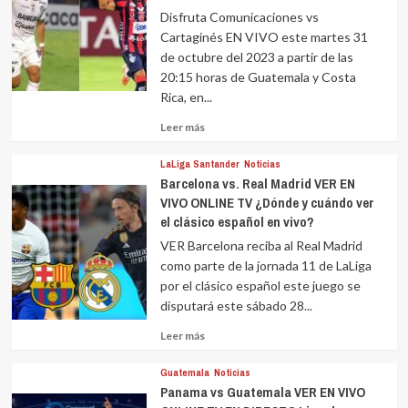
Disfruta Comunicaciones vs
Cartaginés EN VIVO este martes 31
de octubre del 2023 a partir de las
20:15 horas de Guatemala y Costa
Rica, en...
Leer
Leer más
más
sobre
LaLiga Santander
Noticias
Barcelona vs. Real Madrid VER EN
VIVO ONLINE TV ¿Dónde y cuándo ver
el clásico español en vivo?
VER Barcelona reciba al Real Madrid
como parte de la jornada 11 de LaLiga
por el clásico español este juego se
disputará este sábado 28...
Leer
Leer más
más
sobre
Guatemala
Noticias
Panama vs Guatemala VER EN VIVO