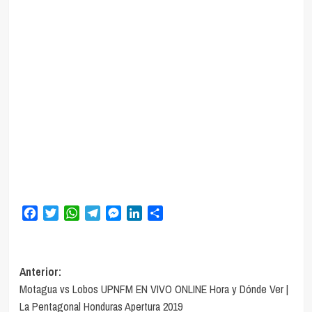
Facebook
Twitter
WhatsApp
Telegram
Messenger
LinkedIn
Compartir
Navegación
Anterior:
Motagua vs Lobos UPNFM EN VIVO ONLINE Hora y Dónde Ver |
de
La Pentagonal Honduras Apertura 2019