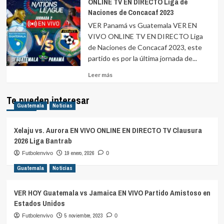
ONLINE TV EN DIRECTO Liga de
Naciones de Concacaf 2023
VER Panamá vs Guatemala VER EN
VIVO ONLINE TV EN DIRECTO Liga
de Naciones de Concacaf 2023, este
partido es por la última jornada de...
Leer
Leer más
más
sobre
Te pueden interesar
Guatemala
Noticias
Xelaju vs. Aurora EN VIVO ONLINE EN DIRECTO TV Clausura
2026 Liga Bantrab
19 enero, 2026
Futbolenvivo
0
Guatemala
Noticias
VER HOY Guatemala vs Jamaica EN VIVO Partido Amistoso en
Estados Unidos
5 noviembre, 2023
Futbolenvivo
0