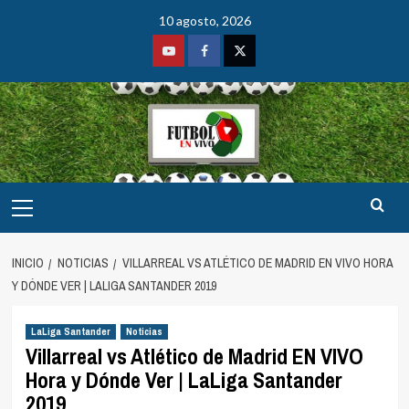
Saltar
10 agosto, 2026
al
contenido
Youtube
Facebook
Twitter
Menú
principal
INICIO
NOTICIAS
VILLARREAL VS ATLÉTICO DE MADRID EN VIVO HORA
Y DÓNDE VER | LALIGA SANTANDER 2019
LaLiga Santander
Noticias
Villarreal vs Atlético de Madrid EN VIVO
Hora y Dónde Ver | LaLiga Santander
2019