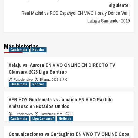
entradas
Siguiente:
Real Madrid vs RCD Espanyol EN VIVO Hora y Dónde Ver |
LaLiga Santander 2019
Más historias
Guatemala
Noticias
Xelaju vs. Aurora EN VIVO ONLINE EN DIRECTO TV
Clausura 2026 Liga Bantrab
19 enero, 2026
Futbolenvivo
0
Guatemala
Noticias
VER HOY Guatemala vs Jamaica EN VIVO Partido
Amistoso en Estados Unidos
5 noviembre, 2023
Futbolenvivo
0
Guatemala
Liga Concacaf
Noticias
Comunicaciones vs Cartaginés EN VIVO TV ONLINE Copa