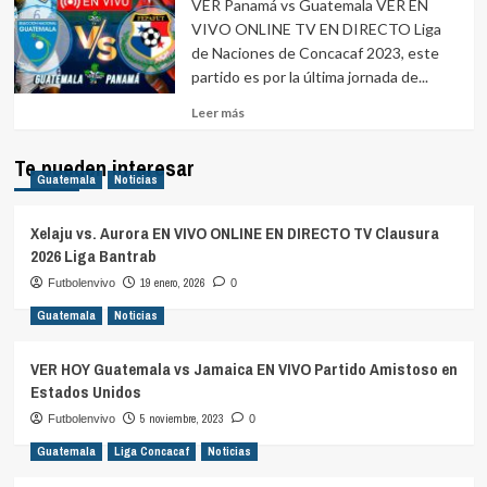
VER Panamá vs Guatemala VER EN
VIVO ONLINE TV EN DIRECTO Liga
de Naciones de Concacaf 2023, este
partido es por la última jornada de...
Leer
Leer más
más
sobre
Te pueden interesar
Guatemala
Noticias
Xelaju vs. Aurora EN VIVO ONLINE EN DIRECTO TV Clausura
2026 Liga Bantrab
19 enero, 2026
Futbolenvivo
0
Guatemala
Noticias
VER HOY Guatemala vs Jamaica EN VIVO Partido Amistoso en
Estados Unidos
5 noviembre, 2023
Futbolenvivo
0
Guatemala
Liga Concacaf
Noticias