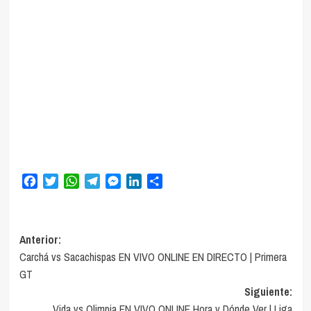
Facebook
Twitter
WhatsApp
Telegram
Messenger
LinkedIn
Compartir
Navegación
Anterior:
Carchá vs Sacachispas EN VIVO ONLINE EN DIRECTO | Primera
de
GT
entradas
Siguiente:
Vida vs Olimpia EN VIVO ONLINE Hora y Dónde Ver | Liga