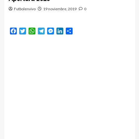
Futbolenvivo
19 noviembre, 2019
0
Facebook
Twitter
WhatsApp
Telegram
Messenger
LinkedIn
Compartir