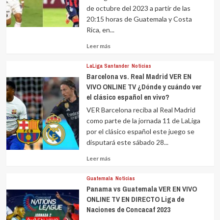
de octubre del 2023 a partir de las
20:15 horas de Guatemala y Costa
Rica, en...
Leer
Leer más
más
sobre
LaLiga Santander
Noticias
Barcelona vs. Real Madrid VER EN
VIVO ONLINE TV ¿Dónde y cuándo ver
el clásico español en vivo?
VER Barcelona reciba al Real Madrid
como parte de la jornada 11 de LaLiga
por el clásico español este juego se
disputará este sábado 28...
Leer
Leer más
más
sobre
Guatemala
Noticias
Panama vs Guatemala VER EN VIVO
ONLINE TV EN DIRECTO Liga de
Naciones de Concacaf 2023