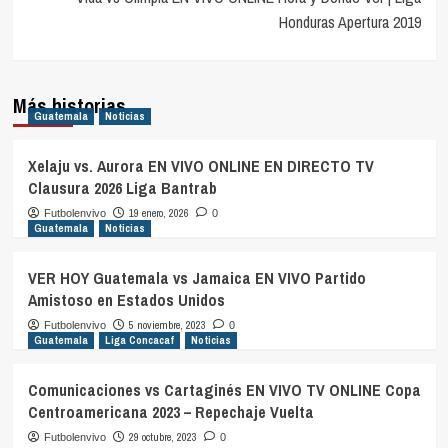
Honduras Apertura 2019
Más historias
Guatemala
Noticias
Xelaju vs. Aurora EN VIVO ONLINE EN DIRECTO TV
Clausura 2026 Liga Bantrab
19 enero, 2026
Futbolenvivo
0
Guatemala
Noticias
VER HOY Guatemala vs Jamaica EN VIVO Partido
Amistoso en Estados Unidos
5 noviembre, 2023
Futbolenvivo
0
Guatemala
Liga Concacaf
Noticias
Comunicaciones vs Cartaginés EN VIVO TV ONLINE Copa
Centroamericana 2023 – Repechaje Vuelta
29 octubre, 2023
Futbolenvivo
0