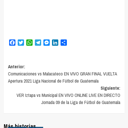
Facebook
Twitter
WhatsApp
Telegram
Messenger
LinkedIn
Compartir
Navegación
Anterior:
Comunicaciones vs Malacateco EN VIVO GRAN FINAL VUELTA
de
Apertura 2021 Liga Nacional de Fútbol de Guatemala
entradas
Siguiente:
VER Iztapa vs Municipal EN VIVO ONLINE LIVE EN DIRECTO
Jornada 09 de la Liga de Fútbol de Guatemala
Más historias