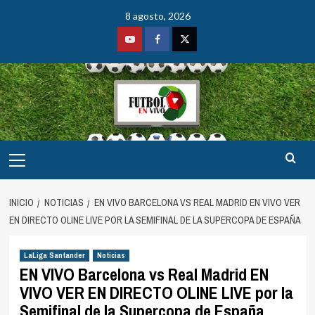
Saltar
8 agosto, 2026
al
contenido
Youtube
Facebook
Twitter
Menú
principal
INICIO
NOTICIAS
EN VIVO BARCELONA VS REAL MADRID EN VIVO VER
EN DIRECTO OLINE LIVE POR LA SEMIFINAL DE LA SUPERCOPA DE ESPAÑA
LaLiga Santander
Noticias
EN VIVO Barcelona vs Real Madrid EN
VIVO VER EN DIRECTO OLINE LIVE por la
Semifinal de la Supercopa de España