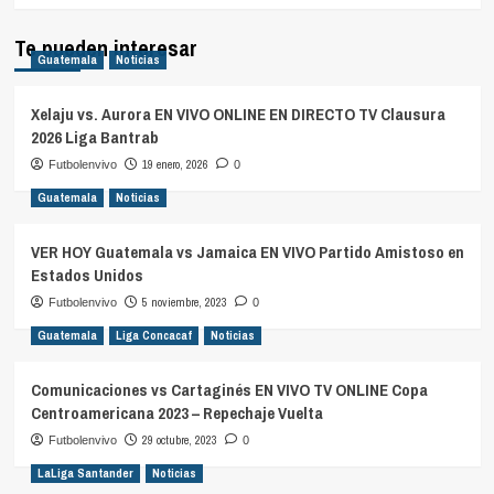
más
sobre
Te pueden interesar
Guatemala
Noticias
Xelaju vs. Aurora EN VIVO ONLINE EN DIRECTO TV Clausura
2026 Liga Bantrab
19 enero, 2026
Futbolenvivo
0
Guatemala
Noticias
VER HOY Guatemala vs Jamaica EN VIVO Partido Amistoso en
Estados Unidos
5 noviembre, 2023
Futbolenvivo
0
Guatemala
Liga Concacaf
Noticias
Comunicaciones vs Cartaginés EN VIVO TV ONLINE Copa
Centroamericana 2023 – Repechaje Vuelta
29 octubre, 2023
Futbolenvivo
0
LaLiga Santander
Noticias