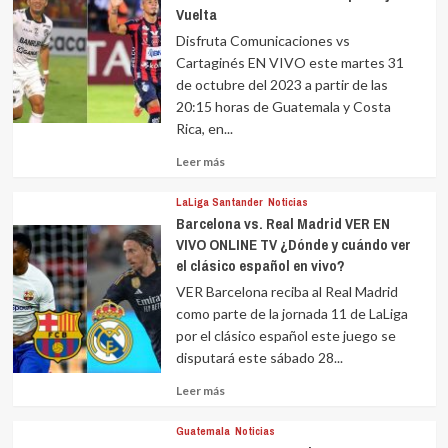
Vuelta
Disfruta Comunicaciones vs
Cartaginés EN VIVO este martes 31
de octubre del 2023 a partir de las
20:15 horas de Guatemala y Costa
Rica, en...
Leer
Leer más
más
sobre
LaLiga Santander
Noticias
Barcelona vs. Real Madrid VER EN
VIVO ONLINE TV ¿Dónde y cuándo ver
el clásico español en vivo?
VER Barcelona reciba al Real Madrid
como parte de la jornada 11 de LaLiga
por el clásico español este juego se
disputará este sábado 28...
Leer
Leer más
más
sobre
Guatemala
Noticias