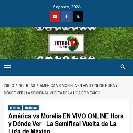
Saltar
6 agosto, 2026
al
contenido
Youtube
Facebook
Twitter
Menú
principal
INICIO
NOTICIAS
AMÉRICA VS MORELIA EN VIVO ONLINE HORA Y
DÓNDE VER | LA SEMIFINAL VUELTA DE LA LIGA DE MÉXICO
México
Noticias
América vs Morelia EN VIVO ONLINE Hora
y Dónde Ver | La Semifinal Vuelta de La
Liga de México