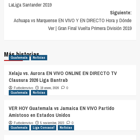
de
LaLiga Santander 2019
entradas
Siguiente:
Achuapa vs Marquense EN VIVO Y EN DIRECTO Hora y Dónde
Ver | Gran Final Vuelta Primera División 2019
Más historias
Guatemala
Noticias
Xelaju vs. Aurora EN VIVO ONLINE EN DIRECTO TV
Clausura 2026 Liga Bantrab
19 enero, 2026
Futbolenvivo
0
Guatemala
Noticias
VER HOY Guatemala vs Jamaica EN VIVO Partido
Amistoso en Estados Unidos
5 noviembre, 2023
Futbolenvivo
0
Guatemala
Liga Concacaf
Noticias