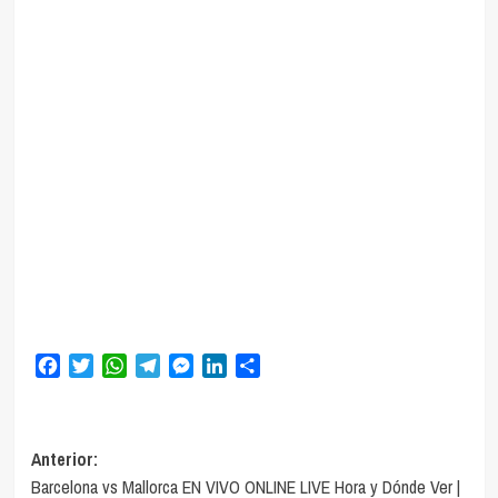
Facebook
Twitter
WhatsApp
Telegram
Messenger
LinkedIn
Compartir
Navegación
Anterior:
Barcelona vs Mallorca EN VIVO ONLINE LIVE Hora y Dónde Ver |