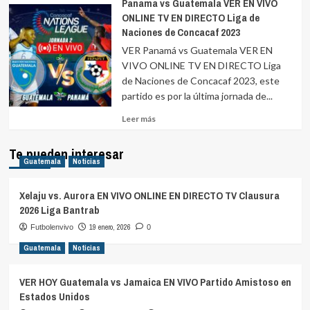
Panama vs Guatemala VER EN VIVO
ONLINE TV EN DIRECTO Liga de
Naciones de Concacaf 2023
VER Panamá vs Guatemala VER EN
VIVO ONLINE TV EN DIRECTO Liga
de Naciones de Concacaf 2023, este
partido es por la última jornada de...
Leer
Leer más
más
sobre
Te pueden interesar
Guatemala
Noticias
Xelaju vs. Aurora EN VIVO ONLINE EN DIRECTO TV Clausura
2026 Liga Bantrab
19 enero, 2026
Futbolenvivo
0
Guatemala
Noticias
VER HOY Guatemala vs Jamaica EN VIVO Partido Amistoso en
Estados Unidos