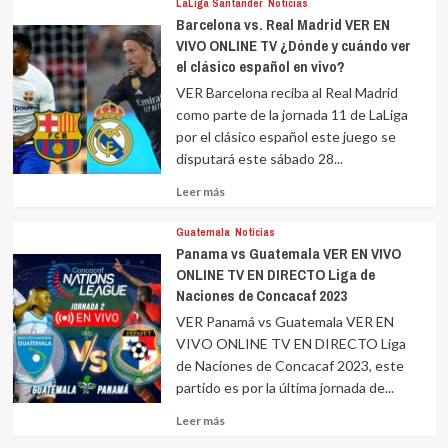
LaLiga Santander
Noticias
Barcelona vs. Real Madrid VER EN
VIVO ONLINE TV ¿Dónde y cuándo ver
el clásico español en vivo?
VER Barcelona reciba al Real Madrid
como parte de la jornada 11 de LaLiga
por el clásico español este juego se
disputará este sábado 28...
Leer
Leer más
más
sobre
Guatemala
Noticias
Panama vs Guatemala VER EN VIVO
ONLINE TV EN DIRECTO Liga de
Naciones de Concacaf 2023
VER Panamá vs Guatemala VER EN
VIVO ONLINE TV EN DIRECTO Liga
de Naciones de Concacaf 2023, este
partido es por la última jornada de...
Leer
Leer más
más