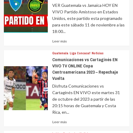
VER Guatemala vs Jamaica HOY EN
VIVO Partido Amistoso en Estados
Unidos, este partido esta programado
para este sábado 11 de noviembre a las
18:00...
Leer
Leer más
más
sobre
Guatemala
Liga Concacaf
Noticias
Comunicaciones vs Cartaginés EN
VIVO TV ONLINE Copa
Centroamericana 2023 – Repechaje
Vuelta
Disfruta Comunicaciones vs
Cartaginés EN VIVO este martes 31
de octubre del 2023 a partir de las
20:15 horas de Guatemala y Costa
Rica, en...
Leer
Leer más
más
sobre