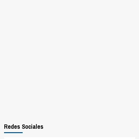
Pentagonal
Honduras
Apertura
2019
Redes Sociales