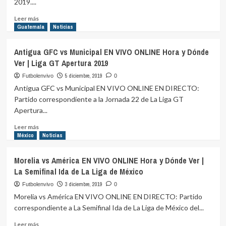
2019....
y
Dónde
Leer
Leer más
Ver
más
Guatemala
Noticias
|
sobre
Liga
Siquinalá
Antigua GFC vs Municipal EN VIVO ONLINE Hora y Dónde
GT
vs
Ver | Liga GT Apertura 2019
Apertura
Iztapa
2019
EN
5 diciembre, 2019
Futbolenvivo
0
VIVO
Antigua GFC vs Municipal EN VIVO ONLINE EN DIRECTO:
ONLINE
Partido correspondiente a la Jornada 22 de La Liga GT
Hora
Apertura...
y
Dónde
Leer
Leer más
Ver
más
México
Noticias
|
sobre
Liga
Antigua
Morelia vs América EN VIVO ONLINE Hora y Dónde Ver |
GT
GFC
La Semifinal Ida de La Liga de México
Apertura
vs
2019
Municipal
3 diciembre, 2019
Futbolenvivo
0
EN
Morelia vs América EN VIVO ONLINE EN DIRECTO: Partido
VIVO
correspondiente a La Semifinal Ida de La Liga de México del...
ONLINE
Hora
Leer
Leer más