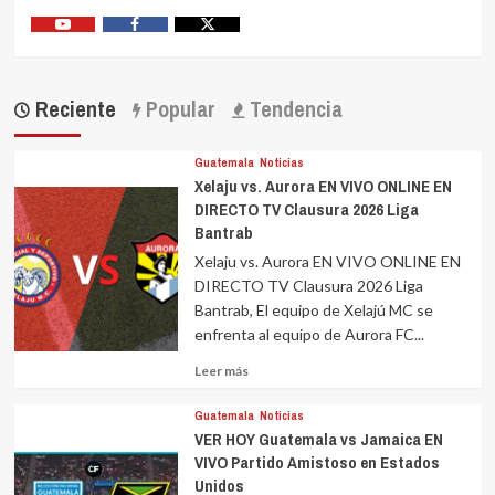
Youtube
Facebook
Twitter
Reciente
Popular
Tendencia
Guatemala
Noticias
Xelaju vs. Aurora EN VIVO ONLINE EN
DIRECTO TV Clausura 2026 Liga
Bantrab
Xelaju vs. Aurora EN VIVO ONLINE EN
DIRECTO TV Clausura 2026 Liga
Bantrab, El equipo de Xelajú MC se
enfrenta al equipo de Aurora FC...
Leer
Leer más
más
sobre
Guatemala
Noticias
VER HOY Guatemala vs Jamaica EN
VIVO Partido Amistoso en Estados
Unidos